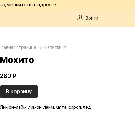
та, укажите ваш адрес →
Войти
Главная страница
Напитки 🥤
Мохито
280 ₽
В корзину
Лимон-лайм, лимон, лайм, мята, сироп, лед