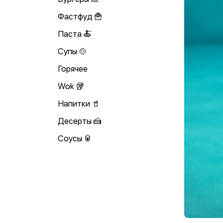
Фастфуд 🍟
Паста 🍝
Супы 🍲
Горячее
Wok 🥡
Напитки 🥤
Десерты 🍰
Соусы 🥫