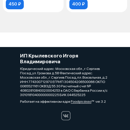
450 ₽
400 ₽
ИП Крылевского Игоря
Владимировича
Юридический адрес: Московская обл., г. Сергиев
Посад, ул. Громова д.58 Фактический адрес:
Московская обл., г. Сергиев Посад, пл. Вокзальная, д.2
ИНН 774300712970 ЕГРИП 304504206500066 ОКПО
0065521161 ОКВЭД 55.30 Расчетный счет №
40802810840020004253 в ОАО Сбербанка России к/с
30101810400000000225 БИК 044525225
Работает на эффективном ядре
Foodpicásso
ver. 3.2