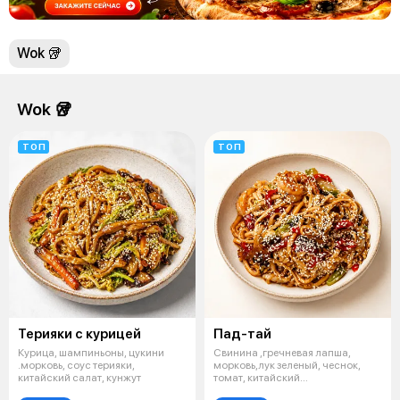
Wok 🥡
Wok 🥡
ТОП
ТОП
Терияки с курицей
Пад-тай
Курица, шампиньоны, цукини
Свинина ,гречневая лапша,
.морковь, соус терияки,
морковь,лук зеленый, чеснок,
китайский салат, кунжут
томат, китайский
салат,чеснок+кунжу