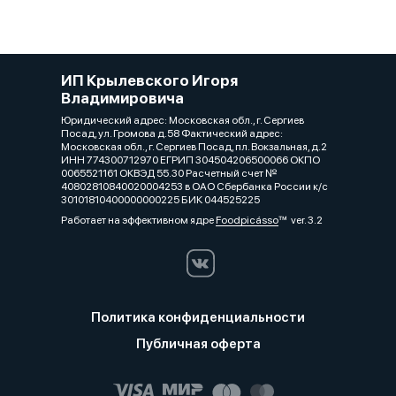
ИП Крылевского Игоря
Владимировича
Юридический адрес: Московская обл., г. Сергиев
Посад, ул. Громова д.58 Фактический адрес:
Московская обл., г. Сергиев Посад, пл. Вокзальная, д.2
ИНН 774300712970 ЕГРИП 304504206500066 ОКПО
0065521161 ОКВЭД 55.30 Расчетный счет №
40802810840020004253 в ОАО Сбербанка России к/с
30101810400000000225 БИК 044525225
Работает на эффективном ядре
Foodpicásso
ver. 3.2
Политика конфиденциальности
Публичная оферта