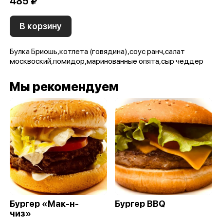
485 ₽
В корзину
Булка Бриошь,котлета (говядина),соус ранч,салат
москвоский,помидор,маринованные опята,сыр чеддер
Мы рекомендуем
Бургер «Мак-н-
Бургер BBQ
чиз»