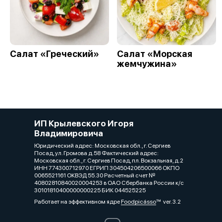
Салат «Греческий»
Салат «Морская
жемчужина»
ИП Крылевского Игоря
Владимировича
Юридический адрес: Московская обл., г. Сергиев
Посад, ул. Громова д.58 Фактический адрес:
Московская обл., г. Сергиев Посад, пл. Вокзальная, д.2
ИНН 774300712970 ЕГРИП 304504206500066 ОКПО
0065521161 ОКВЭД 55.30 Расчетный счет №
40802810840020004253 в ОАО Сбербанка России к/с
30101810400000000225 БИК 044525225
Работает на эффективном ядре
Foodpicásso
ver. 3.2