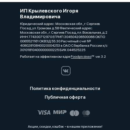
ИП Крылевского Игоря
Владимировича
Юридический адрес: Московская обл., г. Сергиев
Посад, ул. Громова д.58 Фактический адрес:
Московская обл., г. Сергиев Посад, пл. Вокзальная, д.2
ИНН 774300712970 ЕГРИП 304504206500066 ОКПО
0065521161 ОКВЭД 55.30 Расчетный счет №
40802810840020004253 в ОАО Сбербанка России к/с
30101810400000000225 БИК 044525225
Работает на эффективном ядре
Foodpicásso
ver. 3.2
Политика конфиденциальности
Публичная оферта
Акции, скидки, кэшбэк − в нашем приложении!