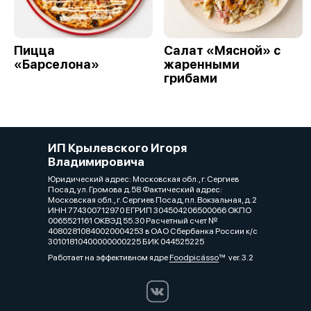
Пицца
Салат «Мясной» с
«Барселона»
жаренными
грибами
ИП Крылевского Игоря
Владимировича
Юридический адрес: Московская обл., г. Сергиев
Посад, ул. Громова д.58 Фактический адрес:
Московская обл., г. Сергиев Посад, пл. Вокзальная, д.2
ИНН 774300712970 ЕГРИП 304504206500066 ОКПО
0065521161 ОКВЭД 55.30 Расчетный счет №
40802810840020004253 в ОАО Сбербанка России к/с
30101810400000000225 БИК 044525225
Работает на эффективном ядре
Foodpicásso
ver. 3.2