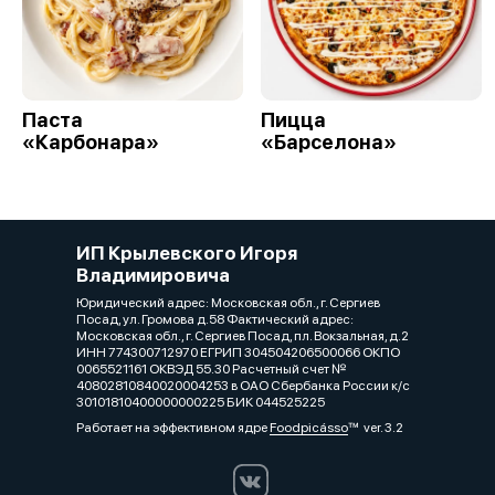
Паста
Пицца
«Карбонара»
«Барселона»
ИП Крылевского Игоря
Владимировича
Юридический адрес: Московская обл., г. Сергиев
Посад, ул. Громова д.58 Фактический адрес:
Московская обл., г. Сергиев Посад, пл. Вокзальная, д.2
ИНН 774300712970 ЕГРИП 304504206500066 ОКПО
0065521161 ОКВЭД 55.30 Расчетный счет №
40802810840020004253 в ОАО Сбербанка России к/с
30101810400000000225 БИК 044525225
Работает на эффективном ядре
Foodpicásso
ver. 3.2