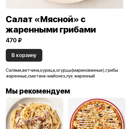
Салат «Мясной» с
жаренными грибами
470 ₽
В корзину
Салями,ветчина,курица,огурцы(маринованные),грибы
жаренные,сметана-майонез,лук жаренный
Мы рекомендуем